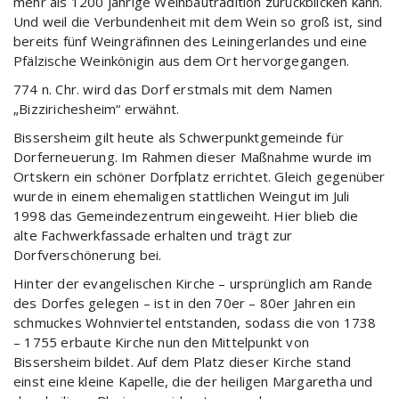
mehr als 1200 jährige Weinbautradition zurückblicken kann.
Und weil die Verbundenheit mit dem Wein so groß ist, sind
bereits fünf Weingräfinnen des Leiningerlandes und eine
Pfälzische Weinkönigin aus dem Ort hervorgegangen.
774 n. Chr. wird das Dorf erstmals mit dem Namen
„Bizzirichesheim“ erwähnt.
Bissersheim gilt heute als Schwerpunktgemeinde für
Dorferneuerung. Im Rahmen dieser Maßnahme wurde im
Ortskern ein schöner Dorfplatz errichtet. Gleich gegenüber
wurde in einem ehemaligen stattlichen Weingut im Juli
1998 das Gemeindezentrum eingeweiht. Hier blieb die
alte Fachwerkfassade erhalten und trägt zur
Dorfverschönerung bei.
Hinter der evangelischen Kirche – ursprünglich am Rande
des Dorfes gelegen – ist in den 70er – 80er Jahren ein
schmuckes Wohnviertel entstanden, sodass die von 1738
– 1755 erbaute Kirche nun den Mittelpunkt von
Bissersheim bildet. Auf dem Platz dieser Kirche stand
einst eine kleine Kapelle, die der heiligen Margaretha und