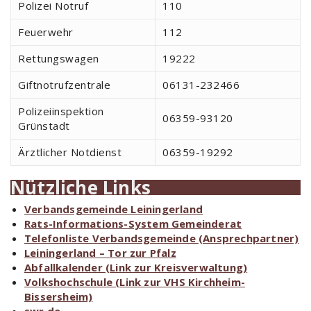
Polizei Notruf
110
Feuerwehr
112
Rettungswagen
19222
Giftnotrufzentrale
06131-232466
Polizeiinspektion
06359-93120
Grünstadt
Ärztlicher Notdienst
06359-19292
Nützliche Links
Verbandsgemeinde Leiningerland
Rats-Informations-System Gemeinderat
Telefonliste Verbandsgemeinde (Ansprechpartner)
Leiningerland – Tor zur Pfalz
Abfallkalender (Link zur Kreisverwaltung)
Volkshochschule (Link zur VHS Kirchheim-
Bissersheim)