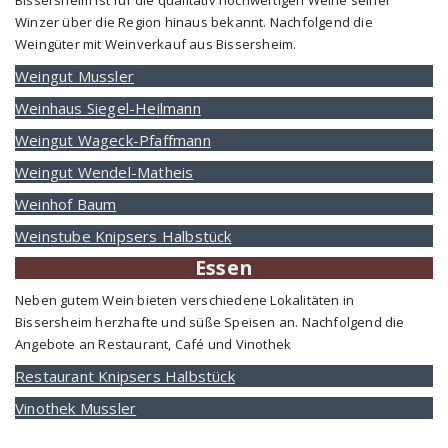
Bissersheim ist für die qualitativ hochwertigen Weine seiner
Winzer über die Region hinaus bekannt. Nachfolgend die
Weingüter mit Weinverkauf aus Bissersheim.
Weingut Mussler
Weinhaus Siegel-Heilmann
Weingut Wageck-Pfaffmann
Weingut Wendel-Matheis
Weinhof Baum
Weinstube Knipsers Halbstück
Essen
Neben gutem Wein bieten verschiedene Lokalitäten in
Bissersheim herzhafte und süße Speisen an. Nachfolgend die
Angebote an Restaurant, Café und Vinothek
Restaurant Knipsers Halbstück
Vinothek Mussler