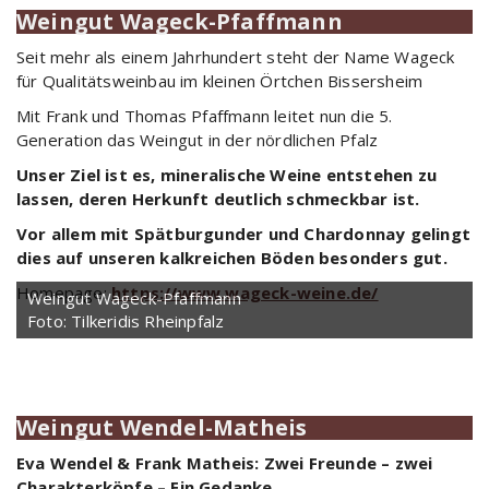
Weingut Wageck-Pfaffmann
Seit mehr als einem Jahrhundert steht der Name Wageck
für Qualitätsweinbau im kleinen Örtchen Bissersheim
Mit Frank und Thomas Pfaffmann leitet nun die 5.
Generation das Weingut in der nördlichen Pfalz
Unser Ziel ist es, mineralische Weine entstehen zu
lassen, deren Herkunft deutlich schmeckbar ist.
Vor allem mit Spätburgunder und Chardonnay gelingt
dies auf unseren kalkreichen Böden besonders gut.
Homepage:
https://www.wageck-weine.de/
Weingut Wageck-Pfaffmann
Foto: Tilkeridis Rheinpfalz
Weingut Wendel-Matheis
Eva Wendel & Frank Matheis: Zwei Freunde – zwei
Charakterköpfe – Ein Gedanke.