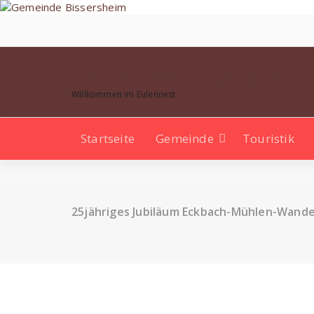
Zum
Inhalt
springen
Gemeinde Bissersheim
Willkommen im Eulennest
Startseite
Gemeinde
Touristik
25jähriges Jubiläum Eckbach-Mühlen-Wand