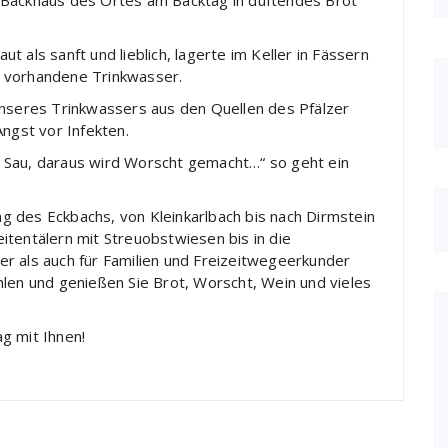
 Backhaus des Ortes am Backtag in duftendes Brot
 als sanft und lieblich, lagerte im Keller in Fässern
s vorhandene Trinkwasser.
unseres Trinkwassers aus den Quellen des Pfälzer
Angst vor Infekten.
die Sau, daraus wird Worscht gemacht…“ so geht ein
 des Eckbachs, von Kleinkarlbach bis nach Dirmstein
itentälern mit Streuobstwiesen bis in die
r als auch für Familien und Freizeitwegeerkunder
hlen und genießen Sie Brot, Worscht, Wein und vieles
g mit Ihnen!