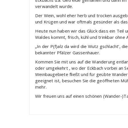
Eckbachs u.a. Getreide gemahlen und dann im
verwandelt wurde.
Der Wein, wohl eher herb und trocken ausgebaut
und Krügen und war oftmals gesünder als da
Heute nun haben wir das Glück dass ein Teil 
Waldes kommt, frisch, kühl und trinkbar ohne 
„In der P(f)alz da wird die Wutz gschlacht‘, 
bekannter Pfälzer Gassenhauer.
Kommen Sie mit uns auf die Wanderung entlang
oder umgekehrt , wo der Eckbach vorbei an Se
Weinbaugebiete fließt und für geübte Wandere
geeignet ist, besuchen Sie die geöffneten Mü
mehr.
Wir freuen uns auf einen schönen (Wander-)Ta