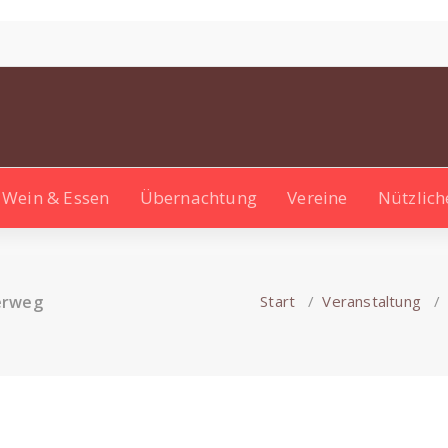
Wein & Essen
Übernachtung
Vereine
Nützlich
erweg
Start
/
Veranstaltung