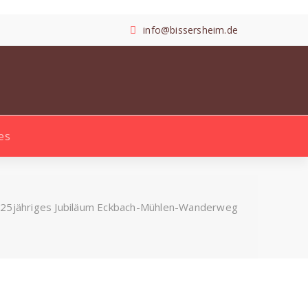
info@bissersheim.de
es
Search
for:
/
25jähriges Jubiläum Eckbach-Mühlen-Wanderweg