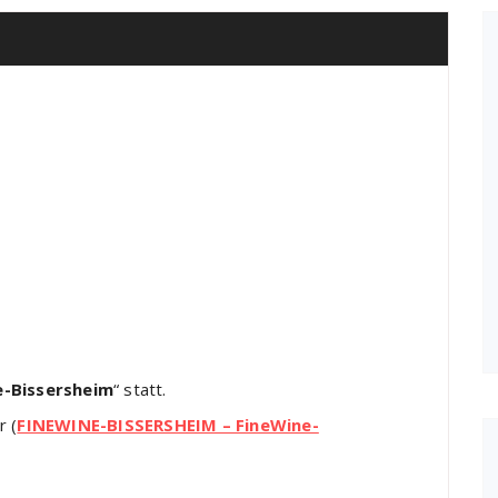
e-Bissersheim
“ statt.
r (
FINEWINE-BISSERSHEIM – FineWine-