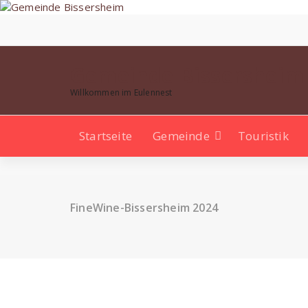
Zum
Inhalt
springen
Gemeinde Bissersheim
Willkommen im Eulennest
Startseite
Gemeinde
Touristik
FineWine-Bissersheim 2024