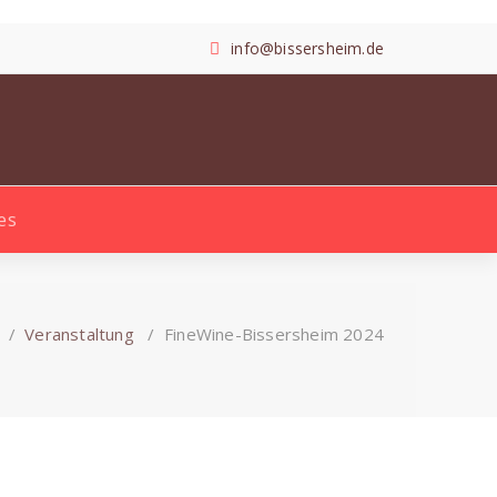
info@bissersheim.de
es
Search
for:
/
Veranstaltung
/
FineWine-Bissersheim 2024