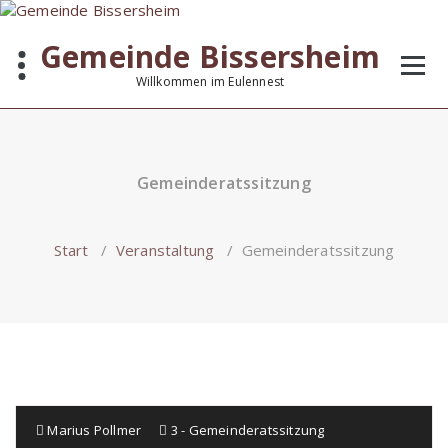
Zum
Inhalt
Gemeinde Bissersheim
springen
Willkommen im Eulennest
Gemeinderatssitzung
Start
/
Veranstaltung
/
Gemeinderatssitzung
Marius Pollmer
3 - Gemeinderatssitzung